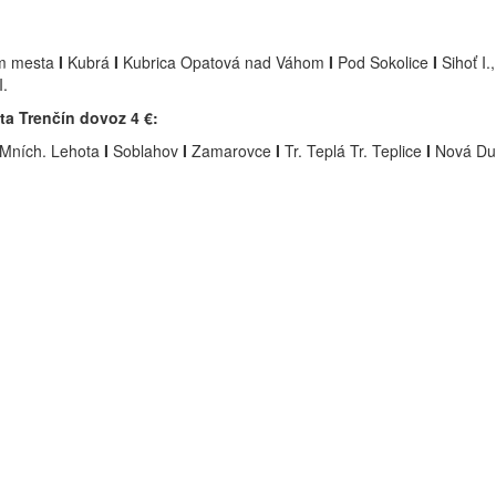
m mesta
I
Kubrá
I
Kubrica Opatová nad Váhom
I
Pod Sokolice
I
Sihoť I., 
I.
a Trenčín dovoz 4 €:
Mních. Lehota
I
Soblahov
I
Zamarovce
I
Tr. Teplá Tr. Teplice
I
Nová Du