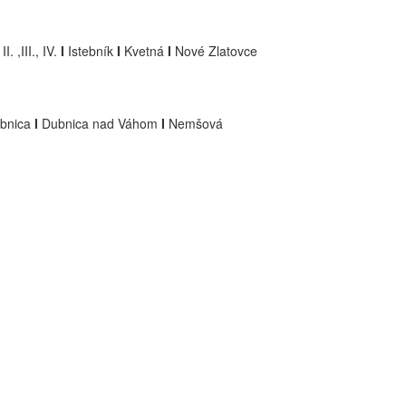
II. ,III., IV.
I
Istebník
I
Kvetná
I
Nové Zlatovce
bnica
I
Dubnica nad Váhom
I
Nemšová