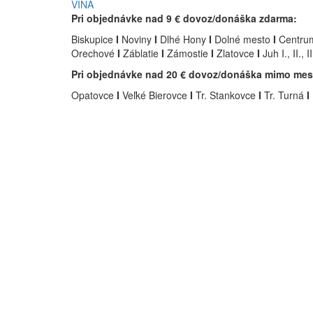
VÍNA
Pri objednávke nad 9 € dovoz/donáška zdarma:
Biskupice
I
Noviny
I
Dlhé Hony
I
Dolné mesto
I
Centru
Orechové
I
Záblatie
I
Zámostie
I
Zlatovce
I
Juh I., II., II
Pri objednávke nad 20 € dovoz/donáška mimo mest
Opatovce
I
Veľké Bierovce
I
Tr. Stankovce
I
Tr. Turná
I