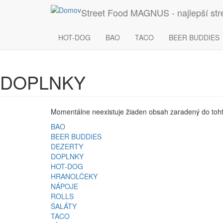
Skočiť na hlavný obsah
Street Food MAGNUS - najlepší stre
Váš košík je prázdny.
Spolu:
0.00€
0
Items
HOT-DOG
BAO
TACO
BEER BUDDIES
DOPLNKY
Momentálne neexistuje žiaden obsah zaradený do toht
BAO
BEER BUDDIES
DEZERTY
DOPLNKY
HOT-DOG
HRANOLČEKY
NÁPOJE
ROLLS
ŠALÁTY
TACO